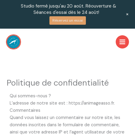
Aller
Studio fermé jusqu'au 20 août. Réouverture &
au
Séances d'essai dès le 24 août!
+
contenu
Réservez un essai
Politique de confidentialité
Qui sommes-nous ?
L’adresse de notre site est : https://animageasso.fr.
Commentaires
Quand vous laissez un commentaire sur notre site, les
données inscrites dans le formulaire de commentaire,
ainsi que votre adresse IP et l’agent utilisateur de votre